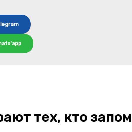
elegram
hats'app
ают тех, кто запо