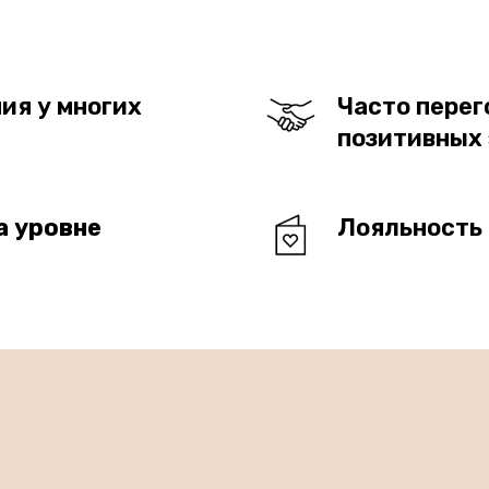
ия у многих
Часто перег
позитивных
а уровне
Лояльность 