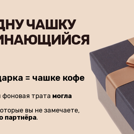
ДНУ ЧАШКУ
МИНАЮЩИЙСЯ
арка = чашке кофе
я фоновая трата
могла
которые вы не замечаете,
о партнёра
.