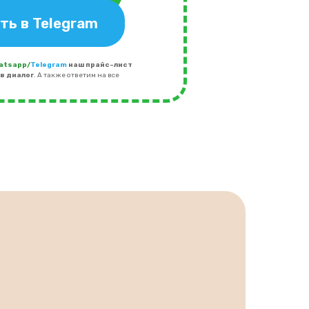
ть в Telegram
atsapp/
Telegram
наш прайс-лист
в диалог
. А также ответим на все