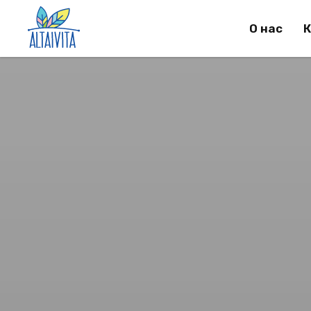
О нас
К