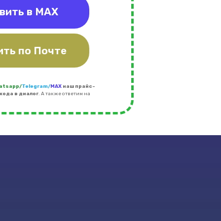
вить в MAX
ить по Почте
atsapp/
Telegram/
MAX
наш прайс-
хода в диалог
. А также ответим на