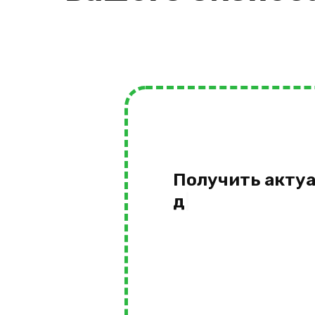
Получить акту
для бизнес
|