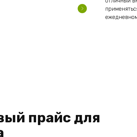
отличный вк
применяться
ежедневном
вый прайс для
а