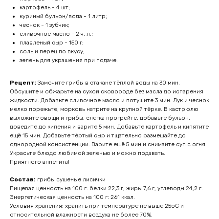
картофель - 4 шт;
куриный бульон/вода - 1 литр;
чеснок - 1 зубчик;
сливочное масло - 2 ч. л.;
плавленый сыр - 150 г;
соль и перец по вкусу;
зелень для украшения при подаче.
Рецепт:
Замочите грибы в стакане тёплой воды на 30 мин.
Обсушите и обжарьте на сухой сковороде без масла до испарения
жидкости. Добавьте сливочное масло и потушите 3 мин. Лук и чеснок
мелко порежьте, морковь натрите на крупной тёрке. В кастрюлю
выложите овощи и грибы, слегка прогрейте, добавьте бульон,
доведите до кипения и варите 5 мин. Добавьте картофель и кипятите
ещё 15 мин. Добавьте тёртый сыр и тщательно размешайте до
однородной консистенции. Варите ещё 5 мин и снимайте суп с огня.
Украсьте блюдо любимой зеленью и можно подавать.
Приятного аппетита!
Состав:
грибы сушеные лисички
Пищевая ценность на 100 г: белки 22,3 г, жиры 7,6 г, углеводы 24,2 г.
Энергетическая ценность на 100 г: 261 ккал.
Условия хранения: хранить при температуре не выше 25оС и
относительной влажности воздуха не более 70%.