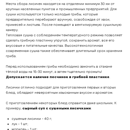
Места сбора лисичек находятся на отдалении минимум 30 км от
крупных населенных пунктов и промышленных предприятий. Для
сушки используются только молодые грибы, которые
предварительно перебирают вручную, освобождая от хвои,
примесей и листьев. После помещают в вентилируемую сушильную
камеру.
Тепловая сушка с соблюдением температурного режима позволяет
сделать грибную пластинку упругой, сохранить аромат, все его
вкусовые и питательные качества. Высокотехнологичная
современная сушка также обеспечивает длительный срок хранения
гриба.
Перед использованием грибы необходимо замочить в стакане
тёплой воды на 15-30 минут, а затем тщательно промыть!
Допускается наличие песчинок в грибной пластинке
.
Лисички отлично подходят для приготовления первых и вторых
блюд, обладают невероятным изысканным вкусом и ароматом.
С приготовлением некоторых блюд справится даже школьник. К
примеру,
сырный суп с сушеными лисичками
:
сушеные лисички - 40 г;
лук - 1 шт;
морковь - 1 шт;